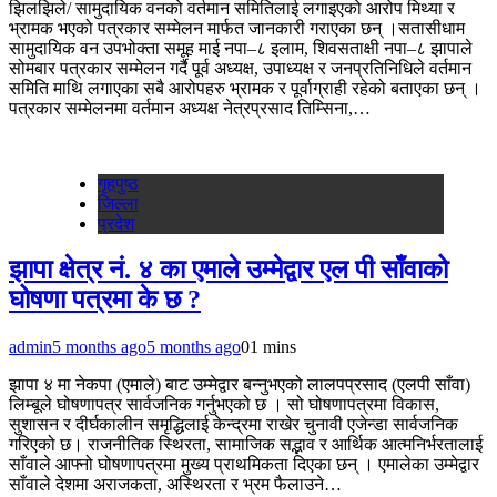
झिलझिले/ सामुदायिक वनको वर्तमान समितिलाई लगाइएको आरोप मिथ्या र
भ्रामक भएको पत्रकार सम्मेलन मार्फत जानकारी गराएका छन् ।सतासीधाम
सामुदायिक वन उपभोक्ता समूह माई नपा–८ इलाम, शिवसताक्षी नपा–८ झापाले
सोमबार पत्रकार सम्मेलन गर्दै पूर्व अध्यक्ष, उपाध्यक्ष र जनप्रतिनिधिले वर्तमान
समिति माथि लगाएका सबै आरोपहरु भ्रामक र पूर्वाग्राही रहेको बताएका छन् ।
पत्रकार सम्मेलनमा वर्तमान अध्यक्ष नेत्रप्रसाद तिम्सिना,…
गृहपुष्‍ठ
जिल्ला
प्रदेश
झापा क्षेत्र नं. ४ का एमाले उम्मेद्वार एल पी साँवाको
घोषणा पत्रमा के छ ?
admin
5 months ago
5 months ago
0
1 mins
झापा ४ मा नेकपा (एमाले) बाट उम्मेद्वार बन्नुभएको लालपप्रसाद (एलपी साँवा)
लिम्बूले घोषणापत्र सार्वजनिक गर्नुभएको छ । सो घोषणापत्रमा विकास,
सुशासन र दीर्घकालीन समृद्धिलाई केन्द्रमा राखेर चुनावी एजेन्डा सार्वजनिक
गरिएको छ। राजनीतिक स्थिरता, सामाजिक सद्भाव र आर्थिक आत्मनिर्भरतालाई
साँवाले आफ्नो घोषणापत्रमा मुख्य प्राथमिकता दिएका छन् । एमालेका उम्मेद्वार
साँवाले देशमा अराजकता, अस्थिरता र भ्रम फैलाउने…