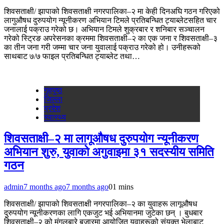
शिवसताक्षी/ झापाको शिवसताक्षी नगरपालिका–२ मा केही दिनअघि गठन गरिएको
लागुऔषध दुरुपयोग न्यूनीकरण अभियान टिमले प्रतिबन्धित ट्याब्लेटसहित चार
जनालाई पक्राउ गरेको छ। अभियान टिमले शुक्रबार र शनिबार सञ्चालन
गरेको स्ट्रिङ अपरेसनका क्रममा शिवसताक्षी–२ का एक जना र शिवसताक्षी–३
का तीन जना गरी जम्मा चार जना युवालाई पक्राउ गरेको हो। उनीहरूको
साथबाट ७/७ फाइल प्रतिबन्धित ट्याब्लेट तथा…
गृहपुष्‍ठ
जिल्ला
प्रदेश
स्वास्थ्य
शिवसताक्षी–२ मा लागूऔषध दुरुपयोग न्यूनीकरण
अभियान शुरु, युवाको अगुवाइमा ३१ सदस्यीय समिति
गठन
admin
7 months ago
7 months ago
0
1 mins
शिवसताक्षी/ झापाको शिवसताक्षी नगरपालिका–२ का युवाहरू लागूऔषध
दुरुपयोग न्यूनीकरणका लागि एकजुट भई अभियानमा जुटेका छन् । बुधबार
शिवसताक्षी–२ को मंगलबारे बजारमा आयोजित युवाहरूको संयुक्त भेलाबाट