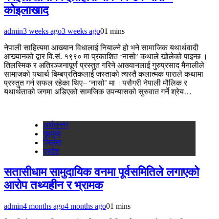
कोइलाखाद
admin
3 weeks ago
3 weeks ago
0
1 mins
नेपाली साहित्यमा आख्यान विधालाई नियाल्ने हो भने सामाजिक यथार्थवादी
आख्यानको द्वार वि.सं. १९९० मा प्रकाशित ‘नासो’ कथाले खोलेको पाइन्छ ।
तिलस्मिक र अतिरञ्जनापूर्ण प्रस्तुत गरिने आख्यानलाई गुरुप्रसाद मैनालीले
सामाजको यथार्थ बिम्बप्रतिकलाई जस्ताको त्यस्तै कलात्मक पाराले कथामा
प्रस्तुत गर्न सफल रहेका थिए– ‘नासो’ मा ।यसैगरी नेपाली मौलिक र
यथार्थताको जगमा अडिएको सामजिक उपन्यासको सुरुवात गर्ने श्रेय…
अर्थतन्‍त्र
गृहपुष्‍ठ
जिल्ला
प्रदेश
सतासीधाम सामुदायिक वनमा पूर्वसमितिले लगाएको
आरोप तथ्यहीन र भ्रामक
admin
4 months ago
4 months ago
0
1 mins