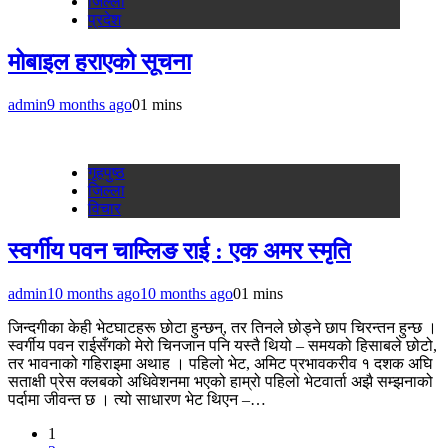
जिल्ला
प्रदेश
मोबाइल हराएको सूचना
admin
9 months ago
0
1 mins
गृहपुष्‍ठ
जिल्ला
विचार
स्वर्गीय पवन चाम्लिङ राई : एक अमर स्मृति
admin
10 months ago
10 months ago
0
1 mins
जिन्दगीका केही भेटघाटहरू छोटा हुन्छन्, तर तिनले छोड्ने छाप चिरन्तन हुन्छ ।
स्वर्गीय पवन राईसँगको मेरो चिनजान पनि यस्तै थियो – समयको हिसाबले छोटो,
तर भावनाको गहिराइमा अथाह । पहिलो भेट, अमिट प्रभावकरीव १ दशक अघि
सताक्षी प्रेस क्लबको अधिवेशनमा भएको हाम्रो पहिलो भेटवार्ता अझै सम्झनाको
पर्दामा जीवन्त छ । त्यो साधारण भेट थिएन –…
1