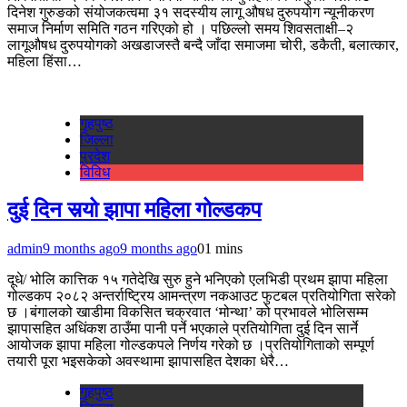
दिनेश गुरुङको संयोजकत्वमा ३१ सदस्यीय लागू औषध दुरुपयोग न्यूनीकरण
समाज निर्माण समिति गठन गरिएको हो । पछिल्लो समय शिवसताक्षी–२
लागूऔषध दुरुपयोगको अखडाजस्तै बन्दै जाँदा समाजमा चोरी, डकैती, बलात्कार,
महिला हिंसा…
गृहपुष्‍ठ
जिल्ला
प्रदेश
विविध
दुई दिन सर्‍यो झापा महिला गोल्डकप
admin
9 months ago
9 months ago
0
1 mins
दूधे/ भोलि कात्तिक १५ गतेदेखि सुरु हुने भनिएको एलभिडी प्रथम झापा महिला
गोल्डकप २०८२ अन्तर्राष्ट्रिय आमन्त्रण नकआउट फुटबल प्रतियोगिता सरेको
छ ।बंगालको खाडीमा विकसित चक्रवात ‘मोन्था’ को प्रभावले भोलिसम्म
झापासहित अधिंकश ठाउँमा पानी पर्ने भएकाले प्रतियोगिता दुई दिन सार्ने
आयोजक झापा महिला गोल्डकपले निर्णय गरेको छ ।प्रतियोगिताको सम्पूर्ण
तयारी पूरा भइसकेको अवस्थामा झापासहित देशका धेरै…
गृहपुष्‍ठ