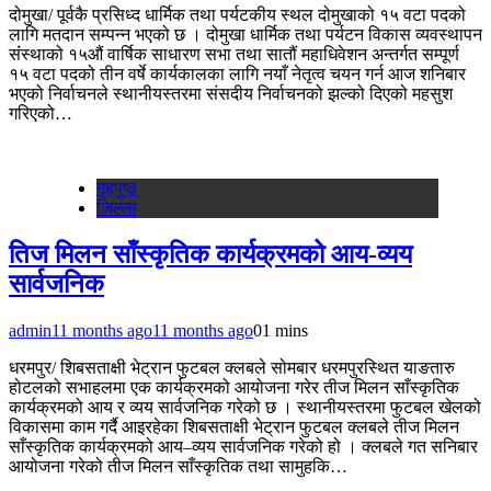
दोमुखा/ पूर्वकै प्रसिध्द धार्मिक तथा पर्यटकीय स्थल दोमुखाको १५ वटा पदको
लागि मतदान सम्पन्न भएको छ । दोमुखा धार्मिक तथा पर्यटन विकास व्यवस्थापन
संंस्थाको १५औं वार्षिक साधारण सभा तथा सातौं महाधिवेशन अन्तर्गत सम्पूर्ण
१५ वटा पदको तीन वर्षे कार्यकालका लागि नयाँ नेतृत्व चयन गर्न आज शनिबार
भएको निर्वाचनले स्थानीयस्तरमा संसदीय निर्वाचनको झल्को दिएको महसुश
गरिएको…
गृहपुष्‍ठ
जिल्ला
तिज मिलन साँस्कृतिक कार्यक्रमको आय-व्यय
सार्वजनिक
admin
11 months ago
11 months ago
0
1 mins
धरमपुर/ शिबसताक्षी भेट्रान फुटबल क्लबले सोमबार धरमपुरस्थित याङतारु
होटलको सभाहलमा एक कार्यक्रमको आयोजना गरेर तीज मिलन साँस्कृतिक
कार्यक्रमको आय र व्यय सार्वजनिक गरेको छ । स्थानीयस्तरमा फुटबल खेलको
विकासमा काम गर्दै आइरहेका शिबसताक्षी भेट्रान फुटबल क्लबले तीज मिलन
साँस्कृतिक कार्यक्रमको आय–व्यय सार्वजनिक गरेको हो । क्लबले गत सनिबार
आयोजना गरेको तीज मिलन साँस्कृतिक तथा सामुहकि…