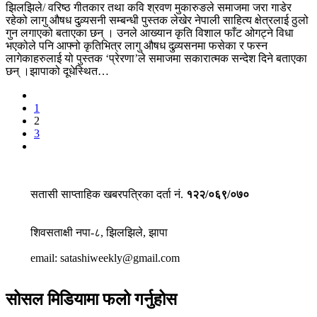
झिलझिले/ वरिष्ठ गीतकार तथा कवि श्रवण मुकारुङले समाजमा जरा गाडेर
रहेको लागु औषध दुव्र्यसनी सम्बन्धी पुस्तक लेखेर नेपाली साहित्य क्षेत्रलाई ठुलो
गुन लगाएको बताएका छन् । उनले आख्यान कृति विशाल फाँट ओगट्ने विधा
भएकोले पनि आफ्नो कृतिभित्र लागु औषध दुव्र्यसनमा फसेका र फस्न
लागेकाहरुलाई यो पुस्तक ‘प्रेरणा’ले समाजमा सकारात्मक सन्देश दिने बताएका
छन् ।झापाको दूधेस्थित…
1
2
3
सतासी साप्ताहिक खबरपत्रिका दर्ता नं.
१२२/०६९/०७०
शिवसताक्षी नपा-८, झिलझिले, झापा
email: satashiweekly@gmail.com
सोसल मिडियामा फलो गर्नुहोस