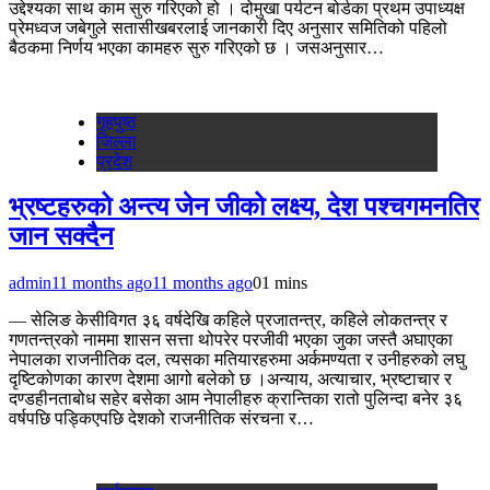
उद्देश्यका साथ काम सुरु गरिएको हो । दोमुखा पर्यटन बोर्डका प्रथम उपाध्यक्ष
प्रेमध्वज जबेगुले सतासीखबरलाई जानकारी दिए अनुसार समितिको पहिलो
बैठकमा निर्णय भएका कामहरु सुरु गरिएको छ । जसअनुसार…
गृहपुष्‍ठ
जिल्ला
प्रदेश
भ्रष्टहरुको अन्त्य जेन जीको लक्ष्य, देश पश्चगमनतिर
जान सक्दैन
admin
11 months ago
11 months ago
0
1 mins
— सेलिङ केसीविगत ३६ वर्षदेखि कहिले प्रजातन्त्र, कहिले लोकतन्त्र र
गणतन्त्रको नाममा शासन सत्ता थोपरेर परजीवी भएका जुका जस्तै अघाएका
नेपालका राजनीतिक दल, त्यसका मतियारहरुमा अर्कमण्यता र उनीहरुको लघु
दृष्टिकोणका कारण देशमा आगो बलेको छ ।अन्याय, अत्याचार, भ्रष्टाचार र
दण्डहीनताबोध सहेर बसेका आम नेपालीहरु क्रान्तिका रातो पुलिन्दा बनेर ३६
वर्षपछि पड्किएपछि देशको राजनीतिक संरचना र…