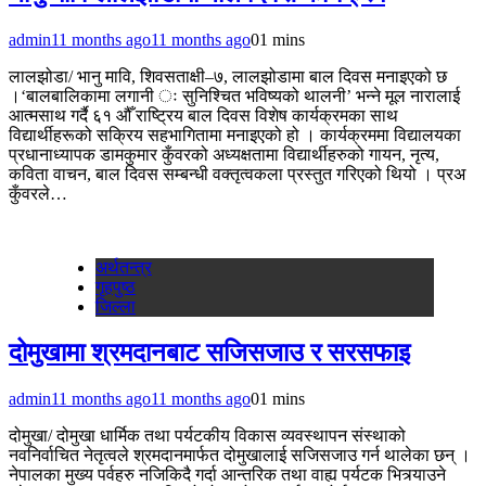
admin
11 months ago
11 months ago
0
1 mins
लालझोडा/ भानु मावि, शिवसताक्षी–७, लालझोडामा बाल दिवस मनाइएको छ
।‘बालबालिकामा लगानी ः सुनिश्चित भविष्यको थालनी’ भन्ने मूल नारालाई
आत्मसाथ गर्दै ६१ औँ राष्ट्रिय बाल दिवस विशेष कार्यक्रमका साथ
विद्यार्थीहरूको सक्रिय सहभागितामा मनाइएको हो । कार्यक्रममा विद्यालयका
प्रधानाध्यापक डामकुमार कुँवरको अध्यक्षतामा विद्यार्थीहरुको गायन, नृत्य,
कविता वाचन, बाल दिवस सम्बन्धी वक्तृत्वकला प्रस्तुत गरिएको थियो । प्रअ
कुँवरले…
अर्थतन्‍त्र
गृहपुष्‍ठ
जिल्ला
दोमुखामा श्रमदानबाट सजिसजाउ र सरसफाइ
admin
11 months ago
11 months ago
0
1 mins
दोमुखा/ दोमुखा धार्मिक तथा पर्यटकीय विकास व्यवस्थापन संस्थाको
नवनिर्वाचित नेतृत्वले श्रमदानमार्फत दोमुखालाई सजिसजाउ गर्न थालेका छन् ।
नेपालका मुख्य पर्वहरु नजिकिदै गर्दा आन्तरिक तथा वाह्य पर्यटक भित्र्याउने