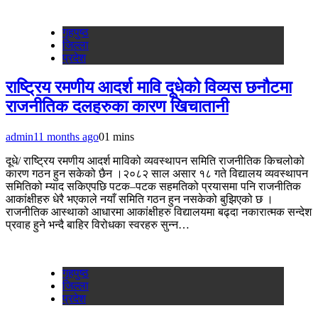
गृहपुष्‍ठ
जिल्ला
प्रदेश
राष्ट्रिय रमणीय आदर्श मावि दूधेको विव्यस छनौटमा
राजनीतिक दलहरुका कारण खिचातानी
admin
11 months ago
0
1 mins
दूधे/ राष्ट्रिय रमणीय आदर्श माविको व्यवस्थापन समिति राजनीतिक किचलोको
कारण गठन हुन सकेको छैन ।२०८२ साल असार १८ गते विद्यालय व्यवस्थापन
समितिको म्याद सकिएपछि पटक–पटक सहमतिको प्रयासमा पनि राजनीतिक
आकांक्षीहरु धेरै भएकाले नयाँ समिति गठन हुन नसकेको बुझिएको छ ।
राजनीतिक आस्थाको आधारमा आकांक्षीहरु विद्यालयमा बढ्दा नकारात्मक सन्देश
प्रवाह हुने भन्दै बाहिर विरोधका स्वरहरु सुन्न…
गृहपुष्‍ठ
जिल्ला
प्रदेश