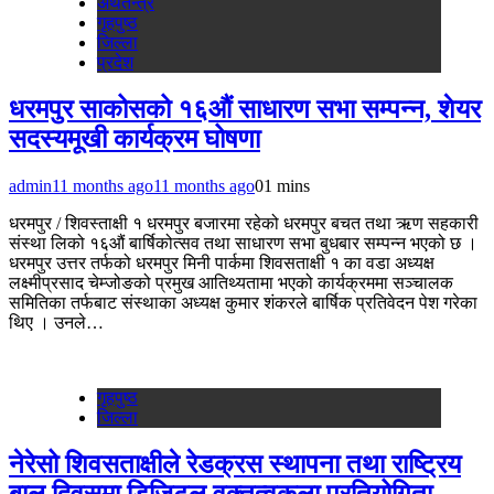
अर्थतन्‍त्र
गृहपुष्‍ठ
जिल्ला
प्रदेश
धरमपुर साकोसको १६औं साधारण सभा सम्पन्न, शेयर
सदस्यमूखी कार्यक्रम घोषणा
admin
11 months ago
11 months ago
0
1 mins
धरमपुर / शिवस्ताक्षी १ धरमपुर बजारमा रहेको धरमपुर बचत तथा ऋण सहकारी
संस्था लिको १६औं बार्षिकोत्सव तथा साधारण सभा बुधबार सम्पन्न भएको छ ।
धरमपुर उत्तर तर्फको धरमपुर मिनी पार्कमा शिवसताक्षी १ का वडा अध्यक्ष
लक्ष्मीप्रसाद चेम्जोङको प्रमुख आतिथ्यतामा भएको कार्यक्रममा सञ्चालक
समितिका तर्फबाट संस्थाका अध्यक्ष कुमार शंकरले बार्षिक प्रतिवेदन पेश गरेका
थिए । उनले…
गृहपुष्‍ठ
जिल्ला
नेरेसो शिवसताक्षीले रेडक्रस स्थापना तथा राष्ट्रिय